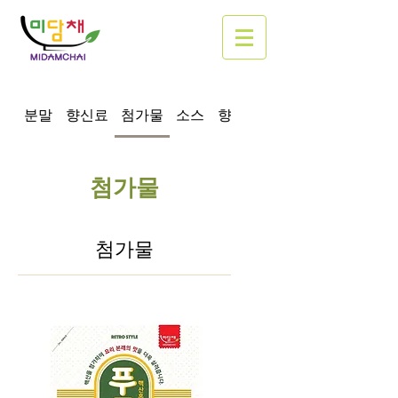
분말
향신료
첨가물
소스
향미유
근선생 프로틴밀(단
첨가물
첨가물