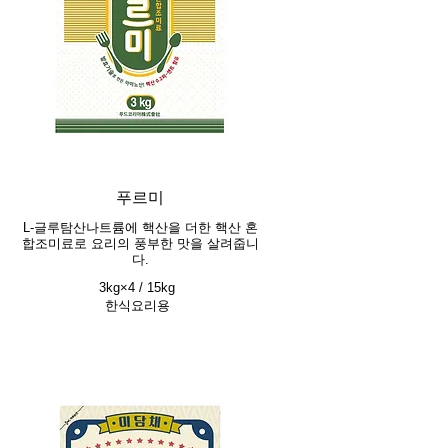
푸르미
L-글루탐산나트륨에 핵산을 더한 핵산 혼
합조미료로 요리의 풍부한 맛을 살려줍니
다.
3kg×4 / 15kg
한식요리용