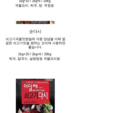
1kg*10 / 2kg*6 / 20kg
국물요리. 찌개. 탕. 무침등
순다시
쇠고기국물맛분말에 각종 양념을 더해 깔
끔한 쇠고기맛을 원하는 요리에 사용하면
좋습니다.
1kg×10 / 2kg×6 / 20kg
떡국, 칼국수, 설렁탕등 국물요리용