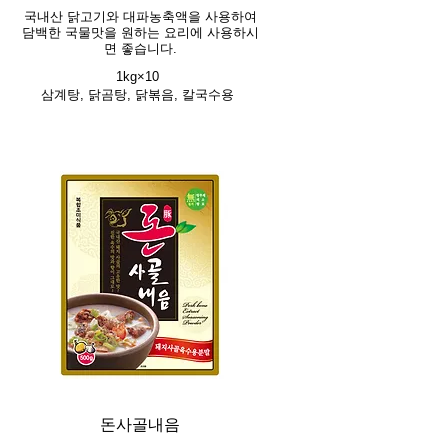
국내산 닭고기와 대파농축액을 사용하여
담백한 국물맛을 원하는 요리에 사용하시
면 좋습니다.
1kg×10
삼계탕, 닭곰탕, 닭볶음, 칼국수용
돈사골내음