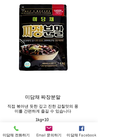
미담채 짜장분말
직접 볶아낸 듯한 깊고 진한 감칠맛의 풍
미를 간편하게 즐길 수 있습니다
1kg×10
짜장면, 짜장밥등
미담채 전화하기
Email 문의하기
미담채 Facebook