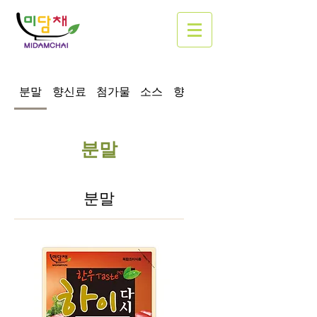
분말
향신료
첨가물
소스
향미유
근선생 프로틴밀(단
분말
분말