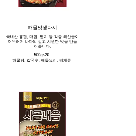
해물맛생다시
국내산 홍합, 대합, 멸치 등 각종 해산물이
어우러져 바다의 깊고 시원한 맛을 만들
어줍니다.
500g×20
해물탕, 칼국수, 해물요리, 찌개류