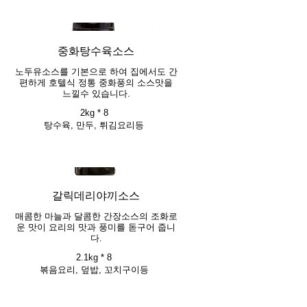
중화탕수육소스
노두유소스를 기본으로 하여 집에서도 간
편하게 호텔식 정통 중화풍의 소스맛을
느낄수 있습니다.
2kg * 8
탕수육, 만두, 튀김요리등
갈릭데리야끼소스
매콤한 마늘과 달콤한 간장소스의 조화로
운 맛이 요리의 맛과 풍미를 돋구어 줍니
2.1kg * 8
볶음요리, 덮밥, 꼬치구이등