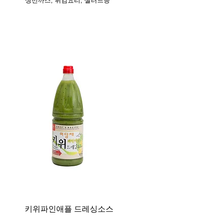
생선까스, 튀김요리, 샐러드등
키위파인애플 드레싱소스