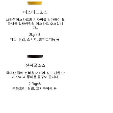
머스타드소스
브라운머스타드와 겨자씨를 첨가하여 달
콤새콤 알싸한맛의 머스타드 소스입니
다..
2kg x 8
치킨, 튀김, 소시지, 훈제고기등 용
전복굴소스
국내산 굴에 전복을 더하여 깊고 진한 맛
이 요리의 풍미를 돋구어 줍니다.
2.2kg×8
볶음요리, 덮밥, 꼬치구이등 용