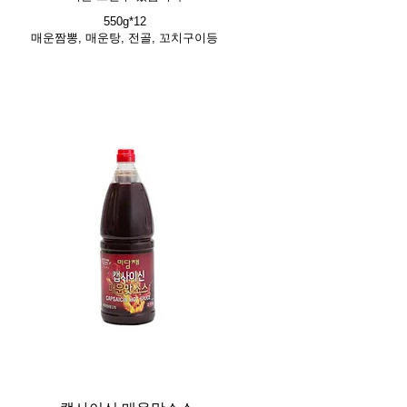
550g*12
매운짬뽕, 매운탕, 전골, 꼬치구이등