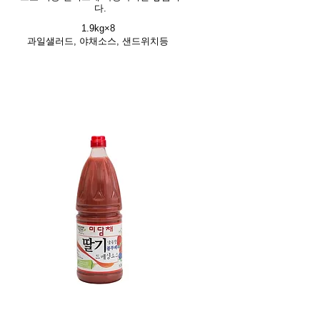
다.
1.9kg×8
과일샐러드, 야채소스, 샌드위치등