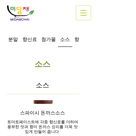
분말
향신료
첨가물
소스
향미유
근선생 프로틴밀(단
소스
소스
스파이시 돈까스소스
토마토페이스트에 각종 향신료를 더하여
풍부한 맛과 향이 돈까스 요리를 더욱 맛
있게 만들어 줍니다.