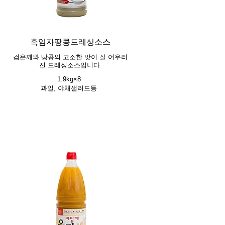
흑임자땅콩드레싱소스
검은깨와 땅콩의 고소한 맛이 잘 어우러
진 드레싱소스입니다.
1.9kg×8
과일, 야채샐러드등