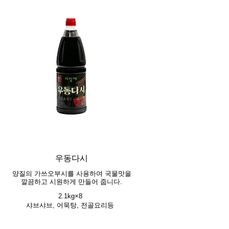
우동다시
양질의 가쓰오부시를 사용하여 국물맛을
깔끔하고 시원하게 만들어 줍니다.
2.1kg×8
샤브샤브, 어묵탕, 전골요리등