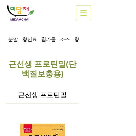
분말
향신료
첨가물
소스
향미유
근선생 프로틴밀(단
근선생 프로틴밀(단
백질보충용)
근선생 프로틴밀